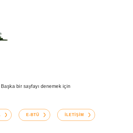
r. Başka bir sayfayı denemek için
A
E-BTÜ
İLETİŞİM