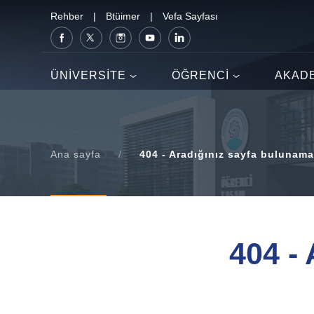
Rehber
|
Btüimer
|
Vefa Sayfası
ÜNİVERSİTE
ÖĞRENCİ
AKAD
Ana sayfa
/
404 - Aradığınız sayfa bulunama
404 -